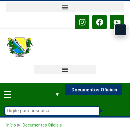
o
conteúdo