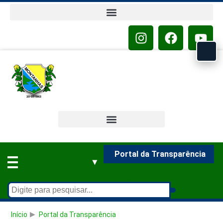
o
conteúdo